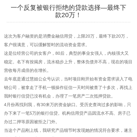
一个反复被银行拒绝的贷款选择—最终下
款20万！
这次为客户融资的是消费金融信用贷，上限20万，最终下款20万，
客户很满意，可以缓解暂时的流动资金需求。
这是位经营公司的女客户，80后，典型的事业女强人，内核强大又
稳定。名下有按揭房，流水稳步上升，整体负债并不高，现在的项目
营收每月成倍的在增长。
去年底是通过慧姐公众号认识，当时项目刚开始有资金需求误入了电
销公司，被拿走了手机一顿操作征信一天时间被查了十多次，再找上
我时银行信贷已没有机会，办理了一笔房产二次抵押贷款。
4月份再找到我，有30来万的资金缺口。受历史查询过多的影响，只
办下来了一笔5万的银行信贷。机构信用贷产品因流水不高、房子已
办过二押等原因被拒之门外。
当这个产品刚上线，我研究产品细节时发现她的情况符合要求，遂主